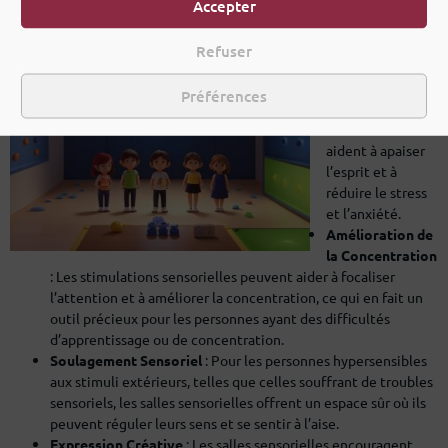
l’Anxiété
: En
Accepter
fournissant un
environnement
Refuser
calme et
sécurisé, les
Préférences
salles
sensorielles
aident à apaiser
l’esprit et à
réduire le stress
et l’anxiété.
Amélioration de
la Concentration
: Les stimulations sensorielles peuvent aider à focaliser
l’attention et à améliorer la concentration, ce qui en fait un
outil précieux pour les personnes ayant des difficultés
d’apprentissage ou de concentration.
Soulagement Sensoriel
: Pour les personnes hypersensibles
aux stimuli extérieurs, telles que celles souffrant de troubles
sensoriels, les salles sensorielles offrent un espace sûr où ils
peuvent réguler leurs sens et se sentir à l’aise.
Expression Créative
: Les salles sensorielles encouragent