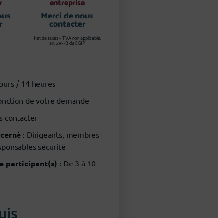
r
entreprise
ous
Merci de nous
r
contacter
Net de taxes – TVA non applicable,
art. 293-B du CGIP
jours / 14 heures
fonction de votre demande
s contacter
ncerné
: Dirigeants, membres
sponsables sécurité
 participant(s)
: De 3 à 10
uis