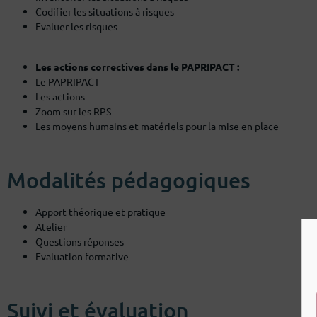
Codifier les situations à risques
Evaluer les risques
Les actions correctives dans le PAPRIPACT :
Le PAPRIPACT
Les actions
Zoom sur les RPS
Les moyens humains et matériels pour la mise en place
Modalités pédagogiques
Apport théorique et pratique
Atelier
Questions réponses
Evaluation formative
Suivi et évaluation