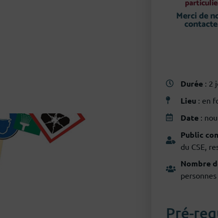
risques professionnels
particulie
Merci de n
contacte
Durée
: 2 
Lieu
: en 
Date
: nou
Public co
du CSE, re
Nombre de
personnes
Pré-req