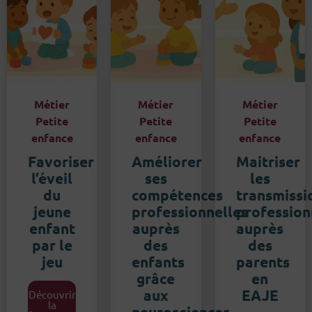
Métier
Métier
Métier
Petite
Petite
Petite
enfance
enfance
enfance
Favoriser
Améliorer
Maitriser
l’éveil
ses
les
du
compétences
transmissi
jeune
professionnelles
profession
enfant
auprès
auprès
par le
des
des
jeu
enfants
parents
grâce
en
aux
EAJE
Découvrir
la
neurosciences