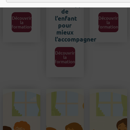
enfant
développement
enfant
de
l’enfant
Découvrir
Découvrir
la
la
pour
formation
formation
mieux
l’accompagner
Découvrir
la
formation