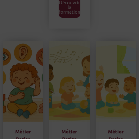
Découvrir
la
formation
Métier
Métier
Métier
Petite
Petite
Petite