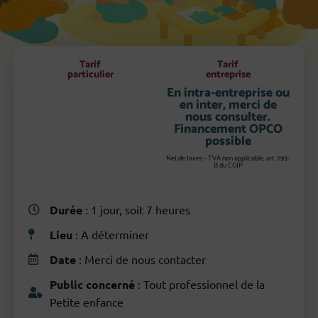
Tarif
Tarif
particulier
entreprise
En intra-entreprise ou
en inter, merci de
nous consulter.
Financement OPCO
possible
Net de taxes – TVA non applicable, art. 293-
B du CGIP
Durée
: 1 jour, soit 7 heures
Lieu
: A déterminer
Date
: Merci de nous contacter
Public concerné
: Tout professionnel de la
Petite enfance