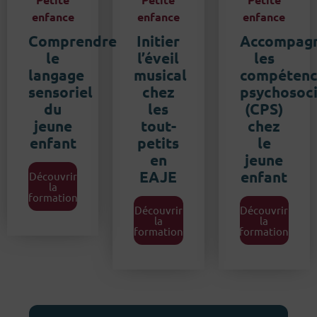
enfance
enfance
enfance
Comprendre
Initier
Accompag
le
l’éveil
les
langage
musical
compétenc
sensoriel
chez
psychosoci
du
les
(CPS)
jeune
tout-
chez
enfant
petits
le
en
jeune
EAJE
enfant
Découvrir
la
formation
Découvrir
Découvrir
la
la
formation
formation