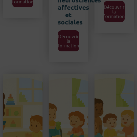
formation
affectives
Découvrir
la
et
formation
sociales
Découvrir
la
formation