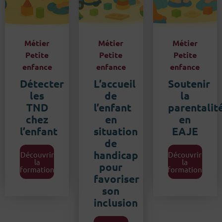
Métier
Métier
Métier
Petite
Petite
Petite
enfance
enfance
enfance
Détecter
L’accueil
Soutenir
les
de
la
TND
l’enfant
parentalit
chez
en
en
l’enfant
situation
EAJE
de
handicap
Découvrir
Découvrir
la
la
pour
formation
formation
favoriser
son
inclusion